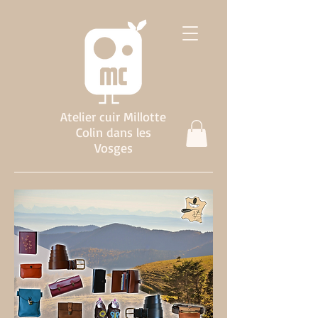
Atelier cuir Millotte
Colin dans les
Vosges