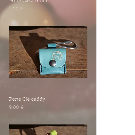
Porte Clé à motif
Prix
7,00 €
Porte Clé caddy
Prix
9,00 €