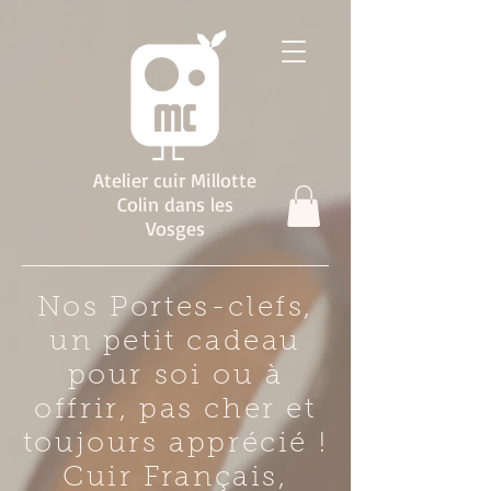
Atelier cuir Millotte
Colin dans les
Vosges
Nos Portes-clefs,
un petit cadeau
pour soi ou à
offrir, pas cher et
toujours apprécié !
Cuir Français,